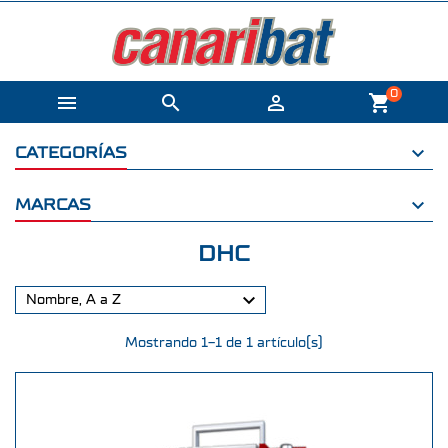
0



shopping_cart
CATEGORÍAS
MARCAS
DHC

Nombre, A a Z
Mostrando 1-1 de 1 artículo(s)