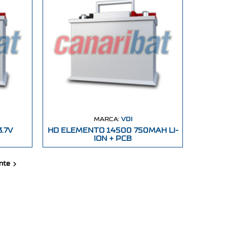
MARCA:
VDI
.7V
HD ELEMENTO 14500 750MAH LI-
ION + PCB

nte