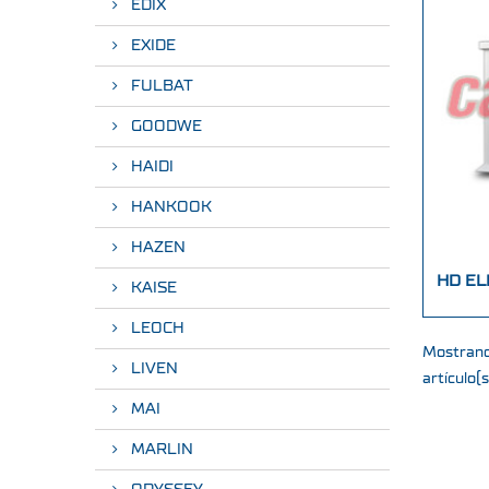
EDIX
EXIDE
FULBAT
GOODWE
HAIDI
HANKOOK
HAZEN
HD EL
KAISE
LEOCH
Mostrand
LIVEN
artículo(s
MAI
MARLIN