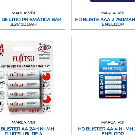
MARCA:
VDI
MARCA:
VDI
 DE LITIO PRISMÁTICA BAK
HD BLISTE AAA 2 750MAH
3.2V 100AH
ENELOOP
MARCA:
VDI
MARCA:
VDI
 BLISTER AA 2AH NI-MH
HD BLISTER AA 4 NI-MH 
FUJITSU BL DE 4
ENELOOP