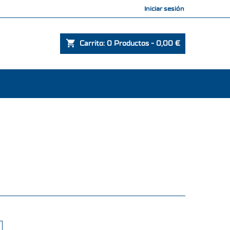
Bienvenido,
Iniciar sesión
shopping_cart
Carrito:
0
Productos - 0,00 €