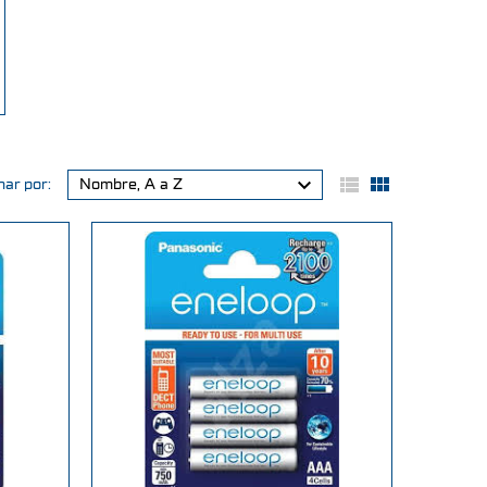



ar por:
Nombre, A a Z