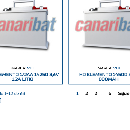
MARCA:
VDI
MARCA:
VDI
EMENTO 1/2AA 14250 3,6V
HD ELEMENTO 14500 3
1.2A LITIO
800MAH
o 1-12 de 63
1
2
3
…
6
Siguie
)