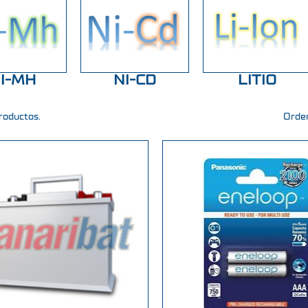
I-MH
NI-CD
LITIO
roductos.
Orden