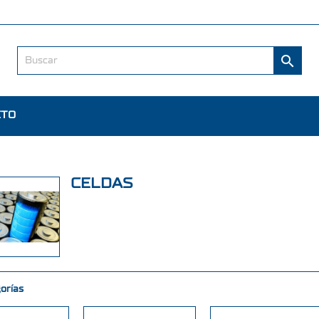

CTO
CELDAS
orías