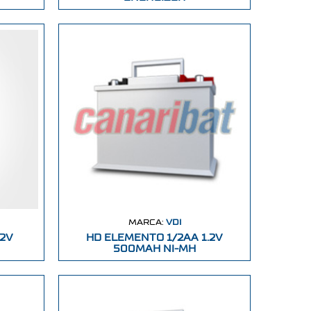
MARCA:
VDI
.2V
HD ELEMENTO 1/2AA 1.2V
500MAH NI-MH